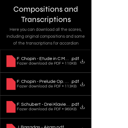
Compositions and
Transcriptions
Here you can download all the scores,
including original compositions and some
of the transcriptions for accordion
F. Chopin - Etude in C Major Op. 10 No. 1
.pdf
Fazer download de PDF • 110KB
F. Chopin - Prelude Op. 28 No. 16 in Bb minor
.pdf
Fazer download de PDF • 113KB
F. Schubert - Drei Klavierstücke, D.946
.pdf
Fazer download de PDF • 960KB
J. Barradas - Airam
.pdf