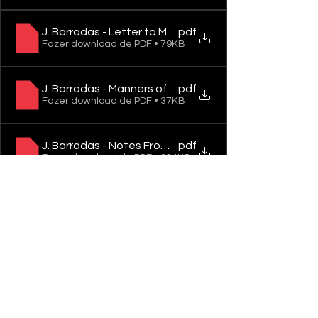
J. Barradas - Letter to Mother's Immersion
.pdf
Fazer download de PDF • 79KB
J. Barradas - Manners of Normality
.pdf
Fazer download de PDF • 37KB
J. Barradas - Notes From Underground
.pdf
Fazer download de PDF • 384KB
J. Barradas - Openings And Closings, All Come To An 
.pdf
Fazer download de PDF • 66KB
J. Barradas - Resilience
.pdf
Fazer download de PDF • 44KB
J. Barradas - Rue Faider
.pdf